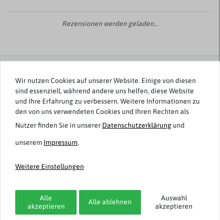
Rezensionen werden geladen...
Weitere Artikel von Adamo
Wir nutzen Cookies auf unserer Website. Einige von diesen
sind essenziell, während andere uns helfen, diese Website
und Ihre Erfahrung zu verbessern. Weitere Informationen zu
den von uns verwendeten Cookies und Ihren Rechten als
Nutzer finden Sie in unserer
Daten­schutz­erklärung
und
unserem
Impressum
.
Weitere Einstellungen
Alle
Auswahl
Adamo
Adamo
Alle ablehnen
akzeptieren
akzeptieren
XXL Sweathose lang
Lange Jogginghose