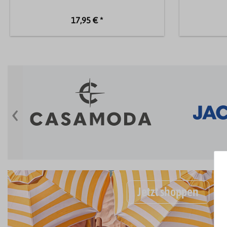
17,95 € *
‹
Jetzt shoppen