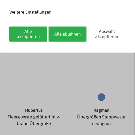
99,99 €
79,99 €
50,00 € *
39,98 € *
Weitere Einstellungen
-50%
Alle
Auswahl
Alle ablehnen
akzeptieren
akzeptieren
Hubertus
Ragman
Fleeceweste gefüttert oliv-
Übergrößen Steppweste
braun Übergröße
neongrün