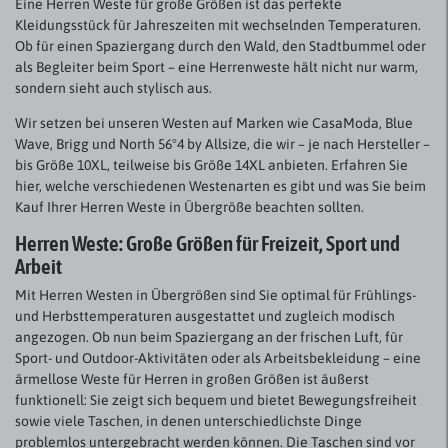
Eine Herren Weste für große Größen ist das perfekte
Kleidungsstück für Jahreszeiten mit wechselnden Temperaturen.
Ob für einen Spaziergang durch den Wald, den Stadtbummel oder
als Begleiter beim Sport – eine Herrenweste hält nicht nur warm,
sondern sieht auch stylisch aus.
Wir setzen bei unseren Westen auf Marken wie CasaModa, Blue
Wave, Brigg und North 56°4 by Allsize, die wir – je nach Hersteller –
bis Größe 10XL, teilweise bis Größe 14XL anbieten. Erfahren Sie
hier, welche verschiedenen Westenarten es gibt und was Sie beim
Kauf Ihrer Herren Weste in Übergröße beachten sollten.
Herren Weste: Große Größen für Freizeit, Sport und
Arbeit
Mit Herren Westen in Übergrößen sind Sie optimal für Frühlings-
und Herbsttemperaturen ausgestattet und zugleich modisch
angezogen. Ob nun beim Spaziergang an der frischen Luft, für
Sport- und Outdoor-Aktivitäten oder als Arbeitsbekleidung – eine
ärmellose Weste für Herren in großen Größen ist äußerst
funktionell: Sie zeigt sich bequem und bietet Bewegungsfreiheit
sowie viele Taschen, in denen unterschiedlichste Dinge
problemlos untergebracht werden können. Die Taschen sind vor