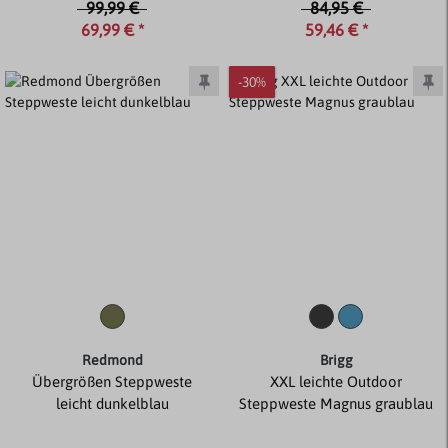
99,99 €
84,95 €
69,99 € *
59,46 € *
-30%
Redmond
Brigg
Übergrößen Steppweste
XXL leichte Outdoor
leicht dunkelblau
Steppweste Magnus graublau