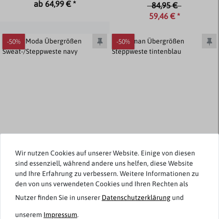
ab 64,99 € *
84,95 €
59,46 € *
-50%
-50%
Wir nutzen Cookies auf unserer Website. Einige von diesen
sind essenziell, während andere uns helfen, diese Website
und Ihre Erfahrung zu verbessern. Weitere Informationen zu
Casa Moda
Ragman
den von uns verwendeten Cookies und Ihren Rechten als
Übergrößen
Übergrößen Steppweste
Nutzer finden Sie in unserer
Daten­schutz­erklärung
und
Sweat-/Steppweste navy
tintenblau
unserem
Impressum
.