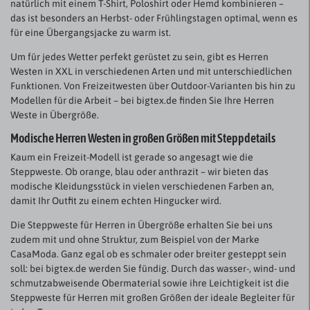
natürlich mit einem T-Shirt, Poloshirt oder Hemd kombinieren –
das ist besonders an Herbst- oder Frühlingstagen optimal, wenn es
für eine Übergangsjacke zu warm ist.
Um für jedes Wetter perfekt gerüstet zu sein, gibt es Herren
Westen in XXL in verschiedenen Arten und mit unterschiedlichen
Funktionen. Von Freizeitwesten über Outdoor-Varianten bis hin zu
Modellen für die Arbeit – bei bigtex.de finden Sie Ihre Herren
Weste in Übergröße.
Modische Herren Westen in großen Größen mit Steppdetails
Kaum ein Freizeit-Modell ist gerade so angesagt wie die
Steppweste. Ob orange, blau oder anthrazit – wir bieten das
modische Kleidungsstück in vielen verschiedenen Farben an,
damit Ihr Outfit zu einem echten Hingucker wird.
Die Steppweste für Herren in Übergröße erhalten Sie bei uns
zudem mit und ohne Struktur, zum Beispiel von der Marke
CasaModa. Ganz egal ob es schmaler oder breiter gesteppt sein
soll: bei bigtex.de werden Sie fündig. Durch das wasser-, wind- und
schmutzabweisende Obermaterial sowie ihre Leichtigkeit ist die
Steppweste für Herren mit großen Größen der ideale Begleiter für