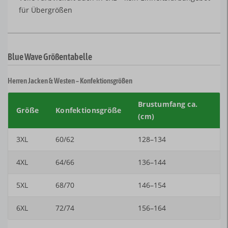
für Übergrößen
Blue Wave Größentabelle
Herren Jacken & Westen – Konfektionsgrößen
Brustumfang ca.
Größe
Konfektionsgröße
(cm)
3XL
60/62
128–134
4XL
64/66
136–144
5XL
68/70
146–154
6XL
72/74
156–164