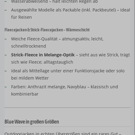
–
Wasserabweisend – hält leichten Regen ab
–
Ausgewählte Modelle als Packable (inkl. Packbeutel) – ideal
für Reisen
Fleecejacken & Strick-Fleecejacken – Wärmeschicht
–
Weiche Fleece-Qualität – atmungsaktiv, leicht,
schnelltrocknend
–
Strick-Fleece in Melange-Optik
– sieht aus wie Strick, trägt
sich wie Fleece; alltagstauglich
–
Ideal als Mittellage unter einer Funktionsjacke oder solo
bei mildem Wetter
–
Farben: Anthrazit melange, Navyblau – klassisch und
kombinierbar
Blue Wave in großen Größen
Outdoorjacken in echten Übergrößen sind ein rares Gut –