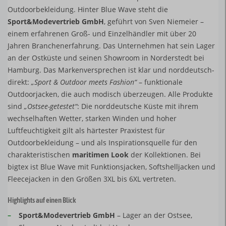
Outdoorbekleidung. Hinter Blue Wave steht die
Sport&Modevertrieb GmbH
, geführt von Sven Niemeier –
einem erfahrenen Groß- und Einzelhändler mit über 20
Jahren Branchenerfahrung. Das Unternehmen hat sein Lager
an der Ostküste und seinen Showroom in Norderstedt bei
Hamburg. Das Markenversprechen ist klar und norddeutsch-
direkt:
„Sport & Outdoor meets Fashion“
– funktionale
Outdoorjacken, die auch modisch überzeugen. Alle Produkte
sind
„Ostsee-getestet“
: Die norddeutsche Küste mit ihrem
wechselhaften Wetter, starken Winden und hoher
Luftfeuchtigkeit gilt als härtester Praxistest für
Outdoorbekleidung – und als Inspirationsquelle für den
charakteristischen
maritimen Look
der Kollektionen. Bei
bigtex ist Blue Wave mit Funktionsjacken, Softshelljacken und
Fleecejacken in den Größen 3XL bis 6XL vertreten.
Highlights auf einen Blick
–
Sport&Modevertrieb GmbH
– Lager an der Ostsee,