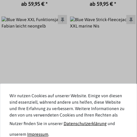
ab 59,95 € *
ab 59,95 € *
Wir nutzen Cookies auf unserer Website. Einige von diesen
sind essenziell, während andere uns helfen, diese Website
Blue Wave
Blue Wave
und Ihre Erfahrung zu verbessern. Weitere Informationen zu
XXL Funktionsjacke Fabian
Strick-Fleecejacke XXL
den von uns verwendeten Cookies und Ihren Rechten als
leicht neongelb
marine Nis
Nutzer finden Sie in unserer
Daten­schutz­erklärung
und
ab 59,95 € *
ab 49,95 € *
unserem
Impressum
.