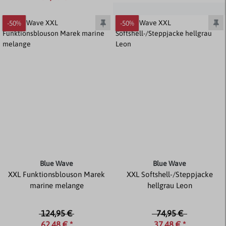
-50%
-50%
Blue Wave
Blue Wave
XXL Funktionsblouson Marek
XXL Softshell-/Steppjacke
marine melange
hellgrau Leon
124,95 €
74,95 €
62,48 € *
37,48 € *