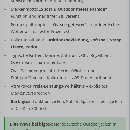
Showroom Norderstedt bei Hamburg
–
Markenmotto:
„Sport & Outdoor meets Fashion“
–
Funktion und maritimer Stil vereint
–
Produktphilosophie:
„Ostsee-getestet“
– norddeutsches
Wetter als härtester Praxistest
–
Kollektionslinien:
Funktionsbekleidung, Softshell, Stepp,
Fleece, Parka
–
Typische Farben: Marine, Anthrazit, Oliv, Royalblau,
Ozeanblau – maritimer Look
–
Zwei Saisonen pro Jahr: Herbst/Winter- und
Frühjahr/Sommer-Kollektion + NOS-Dauersortiment
–
Attraktives
Preis-Leistungs-Verhältnis
– explizites
Markenversprechen
–
Bei bigtex:
Funktionsjacken, Softshelljacken, Fleecejacken
in Größen 3XL–6XL
Blue Wave bei bigtex:
Norddeutsche Outdoorjacken in