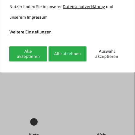
Nutzer finden Sie in unserer
Daten­schutz­erklärung
und
Digel
Digel
Schwarze Schurwoll-Mix
Sakko schwarz Chester
unserem
Impressum
.
Anzughose Per XXL
Übergröße
Weitere Einstellungen
ab 134,95 € *
ab 269,95 € *
Alle
Auswahl
-71%
Alle ablehnen
akzeptieren
akzeptieren