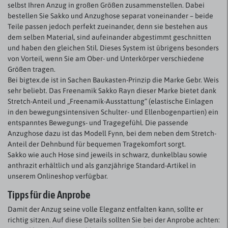
selbst Ihren Anzug in großen Größen zusammenstellen. Dabei
bestellen Sie Sakko und Anzughose separat voneinander – beide
Teile passen jedoch perfekt zueinander, denn sie bestehen aus
dem selben Material, sind aufeinander abgestimmt geschnitten
und haben den gleichen Stil. Dieses System ist übrigens besonders
von Vorteil, wenn Sie am Ober- und Unterkörper verschiedene
Größen tragen.
Bei bigtex.de ist in Sachen Baukasten-Prinzip die Marke Gebr. Weis
sehr beliebt. Das Freenamik Sakko Rayn dieser Marke bietet dank
Stretch-Anteil und „Freenamik-Ausstattung“ (elastische Einlagen
in den bewegungsintensiven Schulter- und Ellenbogenpartien) ein
entspanntes Bewegungs- und Tragegefühl. Die passende
Anzughose dazu ist das Modell Fynn, bei dem neben dem Stretch-
Anteil der Dehnbund für bequemen Tragekomfort sorgt.
Sakko wie auch Hose sind jeweils in schwarz, dunkelblau sowie
anthrazit erhältlich und als ganzjährige Standard-Artikel in
unserem Onlineshop verfügbar.
Tipps für die Anprobe
Damit der Anzug seine volle Eleganz entfalten kann, sollte er
richtig sitzen. Auf diese Details sollten Sie bei der Anprobe achten: