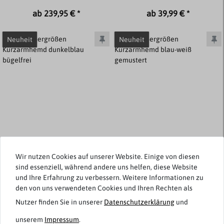
ab 239,95 € *
ab 39,99 € *
Neuheit
Neuheit
Wir nutzen Cookies auf unserer Website. Einige von diesen
sind essenziell, während andere uns helfen, diese Website
und Ihre Erfahrung zu verbessern. Weitere Informationen zu
Venti
Venti
den von uns verwendeten Cookies und Ihren Rechten als
Übergrößen Kurzarmhemd
Übergrößen Kurzarmhemd
dunkelblau bügelfrei
blau-weiß gemustert
Nutzer finden Sie in unserer
Daten­schutz­erklärung
und
unserem
Impressum
.