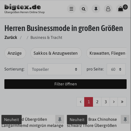
0
☰
Herren Businessmode in großen Größen
Zurück
Business & Tracht
Anzüge
Sakkos & Anzugwesten
Krawatten, Fliegen &
Sortierung:
pro Seite:
Filter öffnen
1
2
3
Neuheit
Neuheit