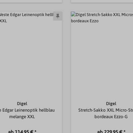
Digel
Digel
 Edgar Leinenoptik hellblau
Stretch-Sakko XXL Micro-St
melange XXL
bordeaux Ezzo-G
ab 114,95 € *
ab 229,95 € *