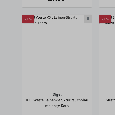
-30%
-30%
Digel
XXL Weste Leinen-Struktur rauchblau
Stret
melange Karo