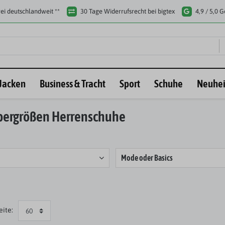
ei deutschlandweit **
30 Tage Widerrufsrecht bei bigtex
4,9 / 5,0 
Jacken
Business & Tracht
Sport
Schuhe
Neuhei
Übergrößen Herrenschuhe
Mode oder Basics
eite: