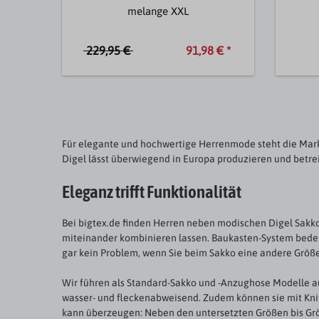
melange XXL
229,95 €
91,98 € *
Für elegante und hochwertige Herrenmode steht die Mark
Digel lässt überwiegend in Europa produzieren und betrei
Eleganz trifft Funktionalität
Bei bigtex.de finden Herren neben modischen Digel Sakk
miteinander kombinieren lassen. Baukasten-System bedeut
gar kein Problem, wenn Sie beim Sakko eine andere Größe
Wir führen als Standard-Sakko und -Anzughose Modelle aus
wasser- und fleckenabweisend. Zudem können sie mit Knit
kann überzeugen: Neben den untersetzten Größen bis Größ