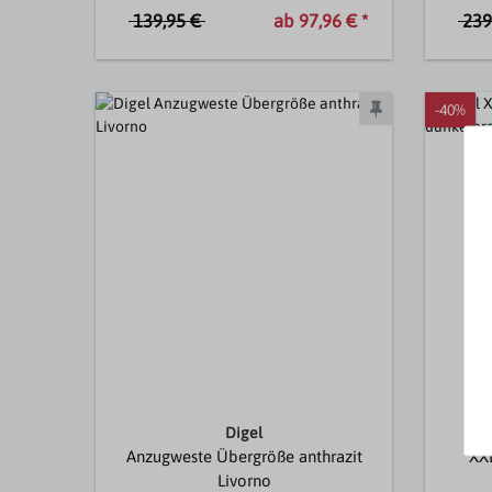
139,95 €
239
ab 97,96 € *
-40%
Digel
Anzugweste Übergröße anthrazit
XX
Livorno