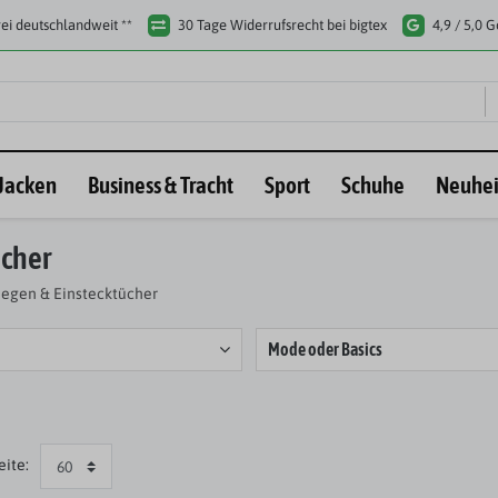
ei deutschlandweit **
30 Tage Widerrufsrecht bei bigtex
4,9 / 5,0 
Jacken
Business & Tracht
Sport
Schuhe
Neuhei
ücher
iegen & Einstecktücher
Mode oder Basics
eite: