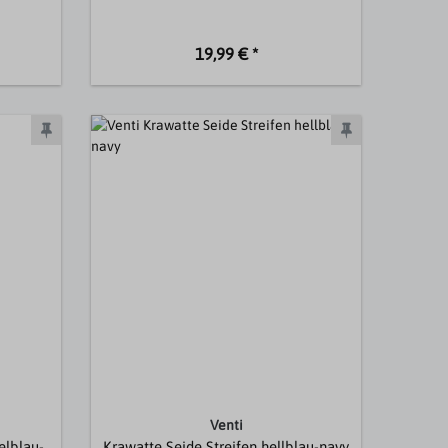
19,99 € *
Venti
elblau-
Krawatte Seide Streifen hellblau-navy