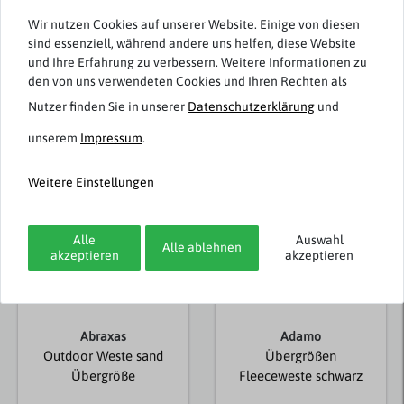
Rezensionen werden geladen...
Wir nutzen Cookies auf unserer Website. Einige von diesen
sind essenziell, während andere uns helfen, diese Website
und Ihre Erfahrung zu verbessern. Weitere Informationen zu
den von uns verwendeten Cookies und Ihren Rechten als
Nutzer finden Sie in unserer
Daten­schutz­erklärung
und
Weitere Artikel von Blue Wave
unserem
Impressum
.
Weitere Einstellungen
Alle
Auswahl
Alle ablehnen
akzeptieren
akzeptieren
Abraxas
Adamo
Outdoor Weste sand
Übergrößen
Übergröße
Fleeceweste schwarz