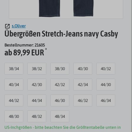
s.Oliver
Übergrößen Stretch-Jeans navy Casby
Bestellnummer: 21605
*
ab 89,99 EUR
38/34
38/32
38/30
40/30
40/32
40/34
42/30
42/32
42/34
44/30
44/32
44/34
46/30
46/32
46/34
48/30
48/32
48/34
US-Inchgrößen - bitte beachten Sie die Größtentabelle unten in