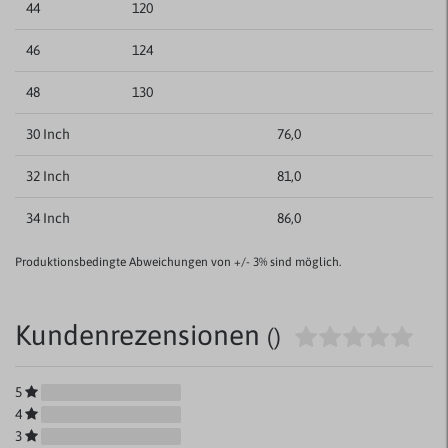
44
120
46
124
48
130
30 Inch
76,0
32 Inch
81,0
34 Inch
86,0
Produktionsbedingte Abweichungen von +/- 3% sind möglich.
Kundenrezensionen
()
5
4
3