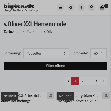
0
☰
s.Oliver XXL Herrenmode
Zurück
Marken
s.Oliver
Sortierung:
pro Seite:
Filter öffnen
1
2
3
Neuheit
Neuheit