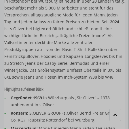
in Rottendorf bei Würzburg ist heute in über 20 Ländern tätig,
beschäftigt mehr als 5.000 Mitarbeiter und steht für das
Versprechen, alltagstaugliche Mode für jeden Mann, jeden
Tag und jeden Anlass zu fairen Preisen zu bieten. Seit
2024
ist s.Oliver bei bigtex erhältlich und schließt damit eine
wichtige Lücke im Bereich „allтägliche Freizeitmode“: Als
Vollsortimenter deckt die Marke alle zentralen
Produktgruppen ab – von der Basic-T-Shirt-Kollektion über
Feinstrickpullover, Hoodies und Kapuzen-Longsleeves bis hin
zu Stretch-Jeans der Casby-Serie, Bermudas und einer
Winterjacke. Das Größensystem umfasst Oberteile in 3XL bis
6XL sowie Jeans und Hosen im Inch-System W38 bis W48.
Highlights auf einen Blick
–
Gegründet 1969
in Würzburg als „Sir Oliver“ – 1978
umbenannt in s.Oliver
–
Konzern:
S.OLIVER GROUP (s.Oliver Bernd Freier GmbH &
Co. KG), Hauptsitz Rottendorf bei Würzburg
–
Markenclaim:
Mode für jeden Mann, jeden Tag, jeden