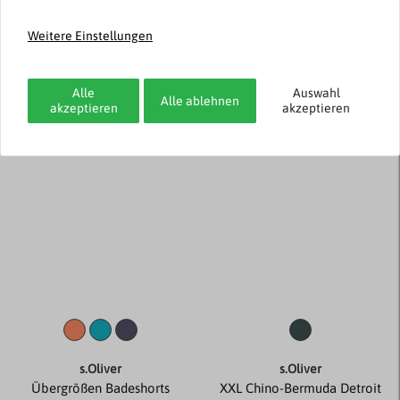
Stretch Basic-T-Shirt navy V-
Übergrößen Badeshorts
Neck Übergröße
dunkelblau
Weitere Einstellungen
19,99 € *
25,99 € *
Alle
Auswahl
Alle ablehnen
akzeptieren
akzeptieren
Neuheit
s.Oliver
s.Oliver
Übergrößen Badeshorts
XXL Chino-Bermuda Detroit