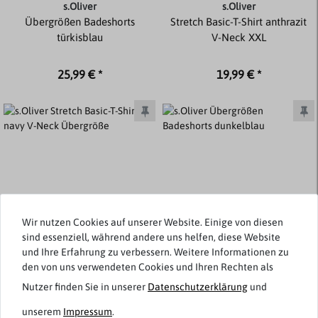
s.Oliver
s.Oliver
Übergrößen Badeshorts
Stretch Basic-T-Shirt anthrazit
türkisblau
V-Neck XXL
25,99 € *
19,99 € *
Wir nutzen Cookies auf unserer Website. Einige von diesen
sind essenziell, während andere uns helfen, diese Website
und Ihre Erfahrung zu verbessern. Weitere Informationen zu
den von uns verwendeten Cookies und Ihren Rechten als
Nutzer finden Sie in unserer
Daten­schutz­erklärung
und
s.Oliver
s.Oliver
unserem
Impressum
.