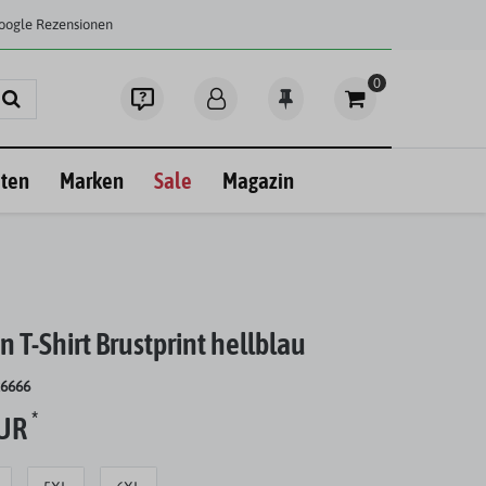
Google Rezensionen
0
ten
Marken
Sale
Magazin
 T-Shirt Brustprint hellblau
26666
*
EUR