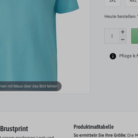
3XL
4XL
Heute bestellen. 
Pflege & 
en mit Maus über das Bild fahren
 Brustprint
Produktmaßtabelle
So ermitteln Sie Ihre Größe:
Die M
mit einem modernen Look und