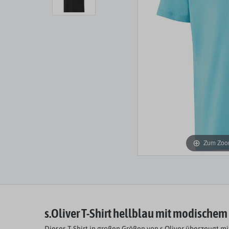
Zum Zoom
s.Oliver T-Shirt hellblau mit modischem
Dieses T-Shirt in großen Größen von s.Oliver überzeugt 