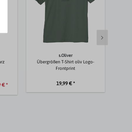
s.Oliver
arz
Übergrößen T-Shirt oliv Logo-
Übergr
Frontprint
19,99 € *
 € *