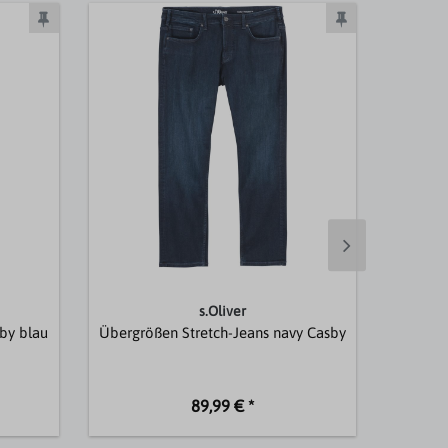
s.Oliver
by blau
Übergrößen Stretch-Jeans navy Casby
XXL S
89,99 € *