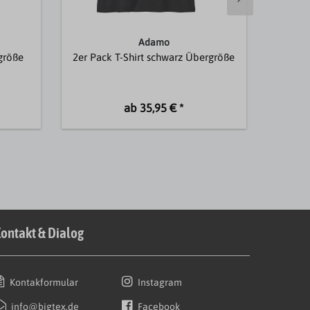
Adamo
rgröße
2er Pack T-Shirt schwarz Übergröße
Langa
ab 35,95 € *
ontakt & Dialog
Kontakformular
Instagram
info@bigtex.de
Facebook