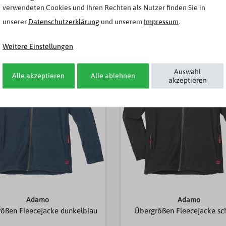
verwendeten Cookies und Ihren Rechten als Nutzer finden Sie in
unserer
Daten­schutz­erklärung
und unserem
Impressum
.
Weitere Artikel von Adamo
Weitere Einstellungen
Neuheit
Auswahl
Alle akzeptieren
Alle ablehnen
akzeptieren
Adamo
Adamo
ößen Fleecejacke dunkelblau
Übergrößen Fleecejacke sc