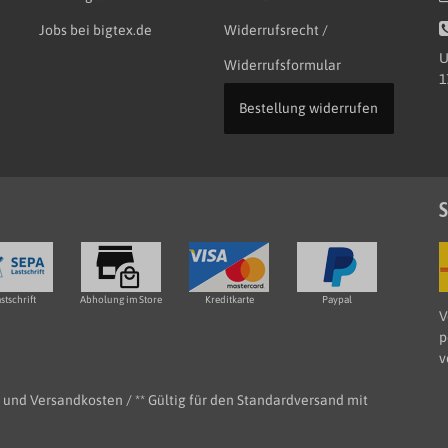
Jobs bei bigtex.de
Widerrufsrecht /
U
Widerrufsformular
1
Bestellung widerrufen
S
stschrift
Abholung im Store
Kreditkarte
Paypal
V
p
v
e- und Versandkosten / ** Gültig für den Standardversand mit