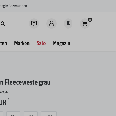
Google Rezensionen
0
ten
Marken
Sale
Magazin
n Fleeceweste grau
16934
*
EUR