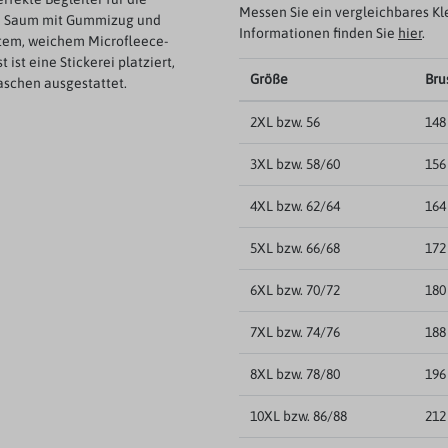
Messen Sie ein vergleichbares Kl
d Saum mit Gummizug und
Informationen finden Sie
hier
.
htem, weichem Microfleece-
ist eine Stickerei platziert,
Größe
Bru
aschen ausgestattet.
2XL bzw. 56
148
3XL bzw. 58/60
156
4XL bzw. 62/64
164
5XL bzw. 66/68
172
6XL bzw. 70/72
180
7XL bzw. 74/76
188
8XL bzw. 78/80
196
10XL bzw. 86/88
212