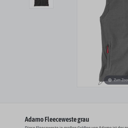
Zum Zoom
Adamo Fleeceweste grau
Diese Fleeceweste in großen Größen von Adamo ist der per