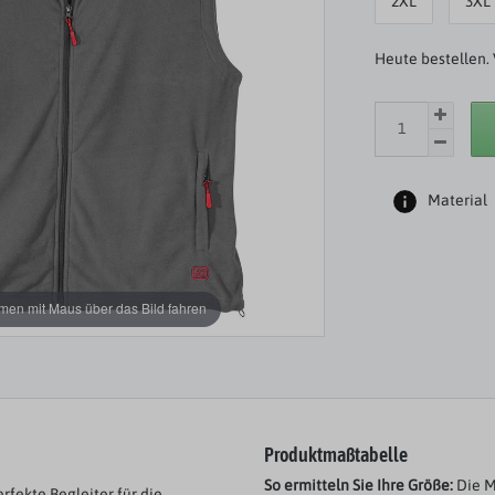
2XL
3XL
Heute bestellen. 
Material
en mit Maus über das Bild fahren
Produktmaßtabelle
So ermitteln Sie Ihre Größe:
Die M
fekte Begleiter für die