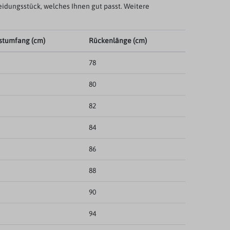
eidungsstück, welches Ihnen gut passt. Weitere
stumfang (cm)
Rückenlänge (cm)
78
80
82
84
86
88
90
94