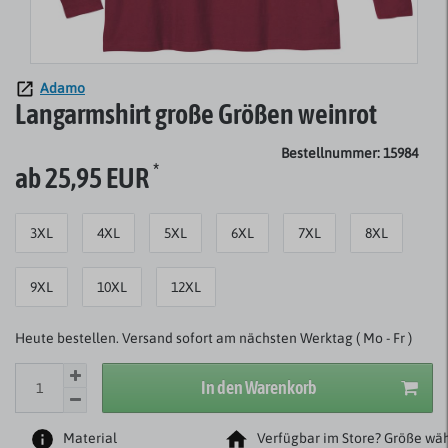
Adamo
Langarmshirt große Größen weinrot
Bestellnummer: 15984
*
ab 25,95 EUR
3XL
4XL
5XL
6XL
7XL
8XL
9XL
10XL
12XL
Heute bestellen. Versand sofort am nächsten Werktag ( Mo - Fr )
In den Warenkorb
Material
Verfügbar im Store? Größe wäh