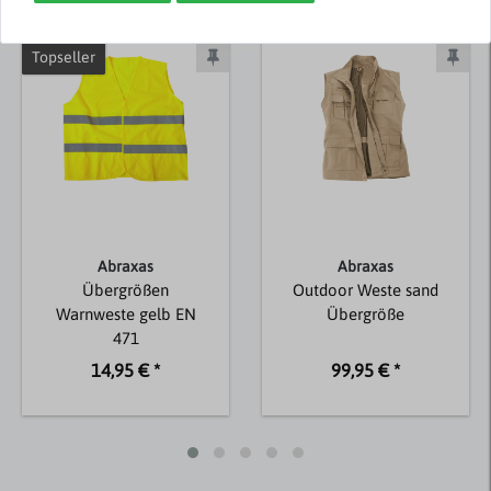
Weitere Artikel von Jack & Jones
Topseller
Abraxas
Abraxas
Übergrößen
Outdoor Weste sand
Warnweste gelb EN
Übergröße
471
14,95 € *
99,95 € *