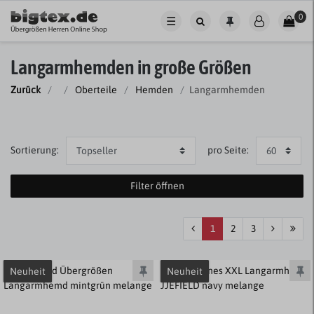
0
☰
Langarmhemden in große Größen
Zurück
Oberteile
Hemden
Langarmhemden
Sortierung:
pro Seite:
Filter öffnen
1
2
3
Neuheit
Neuheit