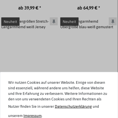
ab 39,99 € *
ab 64,99 € *
Neuheit
Neuheit
Wir nutzen Cookies auf unserer Website. Einige von diesen
Viele Farben verfügbar
sind essenziell, während andere uns helfen, diese Website
und Ihre Erfahrung zu verbessern. Weitere Informationen zu
Venti
Venti
den von uns verwendeten Cookies und Ihren Rechten als
Übergrößen Stretch-
Langarmhemd Übergröße
Langarmhemd weiß Jersey
blau-weiß gemustert
Nutzer finden Sie in unserer
Daten­schutz­erklärung
und
unserem
Impressum
.