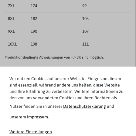
7XL
174
99
8XL
182
103
9XL
190
107
10XL
198
111
Produktionsbedingte Abweichungen von +/- 3% sind möglich.
Kundenrezensionen
Wir nutzen Cookies auf unserer Website. Einige von diesen
()
sind essenziell, während andere uns helfen, diese Website
und Ihre Erfahrung zu verbessern. Weitere Informationen zu
5
den von uns verwendeten Cookies und Ihren Rechten als
4
Nutzer finden Sie in unserer
Daten­schutz­erklärung
und
3
unserem
Impressum
.
2
1
Weitere Einstellungen