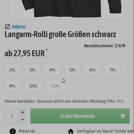
Adamo
Langarm-Rolli große Größen schwarz
Bestellnummer: 17678
*
ab 27,95 EUR
2XL
3XL
4XL
5XL
6XL
7XL
8XL
10XL
12XL
Heute bestellen. Versand sofort am nächsten Werktag ( Mo - Fr )
In den Warenkorb
Material
Verfügbar im Store? Größe wäh