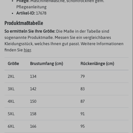
Pflege:
Maschinenwäsche, schontrocknen gem.
Pflegeanleitung
Artikel-ID:
17678
Produktmaßtabelle
So ermitteln Sie Ihre Größe:
Die Maße in der Tabelle sind
sogenannte Produktmaße. Messen Sie ein vergleichbares
Kleidungsstück, welches Ihnen gut passt. Weitere Informationen
finden Sie
hier
.
Größe
Brustumfang (cm)
Rückenlänge (cm)
2XL
134
79
3XL
142
83
4XL
150
87
5XL
158
91
6XL
166
95