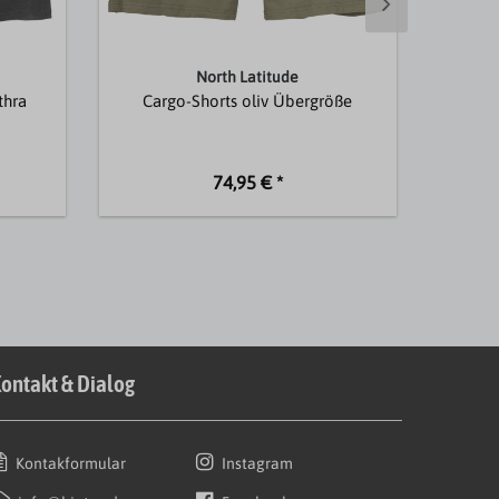
North Latitude
thra
Cargo-Shorts oliv Übergröße
Cargo
74,95 € *
ontakt & Dialog
Kontakformular
Instagram