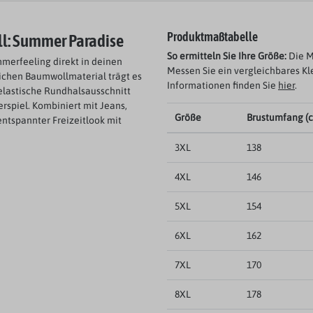
ell: Summer Paradise
Produktmaßtabelle
So ermitteln Sie Ihre Größe:
Die M
merfeeling direkt in deinen
Messen Sie ein vergleichbares Kl
ichen Baumwollmaterial trägt es
Informationen finden Sie
hier
.
elastische Rundhalsausschnitt
spiel. Kombiniert mit Jeans,
Größe
Brustumfang (
ntspannter Freizeitlook mit
3XL
138
4XL
146
5XL
154
6XL
162
7XL
170
8XL
178