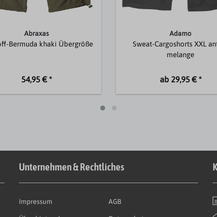
Abraxas
Adamo
off-Bermuda khaki Übergröße
Sweat-Cargoshorts XXL an
melange
54,95 € *
ab 29,95 € *
Unternehmen & Rechtliches
K
Impressum
AGB