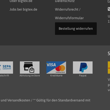
Über bigtex.de
Datenschutz
Jobs bei bigtex.de
Widerrufsrecht /
U
Widerrufsformular
1
Bestellung widerrufen
S
stschrift
Abholung im Store
Kreditkarte
Paypal
V
p
v
e- und Versandkosten / ** Gültig für den Standardversand mit