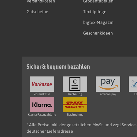
Versandkosten
Größentabellen
Gutscheine
Textilpflege
bigtex-Magazin
Geschenkideen
Sicher & bequem bezahlen
Vorauskasse
Rechnung
amazon pay
La
Klarna Ratenzahlung
Nachnahme
* Alle Preise inkl. der gesetzlichen MwSt. und zzgl Servic
deutscher Lieferadresse