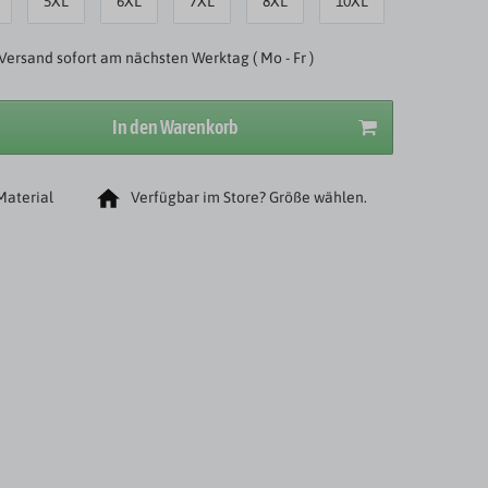
5XL
6XL
7XL
8XL
10XL
Versand sofort am nächsten Werktag ( Mo - Fr )
In den Warenkorb
Material
Verfügbar im Store? Größe wählen.