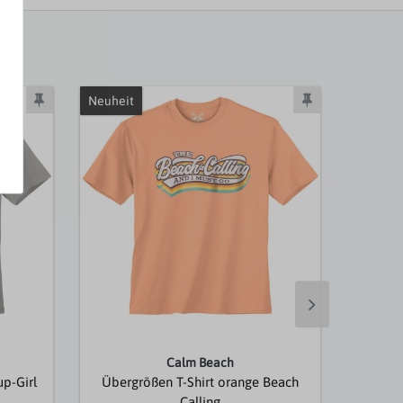
Neuheit
Neuheit
Calm Beach
up-Girl
Übergrößen T-Shirt orange Beach
Über
Calling