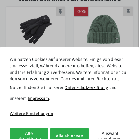
-30%
Wir nutzen Cookies auf unserer Website. Einige von diesen
sind essenziell, während andere uns helfen, diese Website
Brigg
Eisbär
und Ihre Erfahrung zu verbessern. Weitere Informationen zu
Fleece-Handschuhe
Rippenstrick
den von uns verwendeten Cookies und Ihren Rechten als
schwarz
Strickmütze Ripp
Nutzer finden Sie in unserer
Daten­schutz­erklärung
und
hellgrün
unserem
Impressum
.
9,95 € *
29,99 €
20,99 € *
Weitere Einstellungen
Alle
Auswahl
Alle ablehnen
akzeptieren
akzeptieren