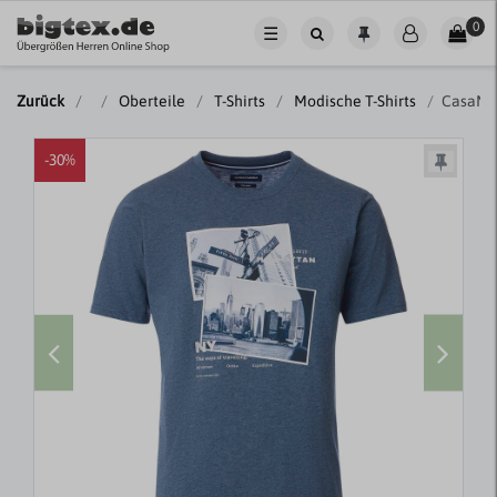
0
☰
Zurück
Oberteile
T-Shirts
Modische T-Shirts
CasaMod
-30%