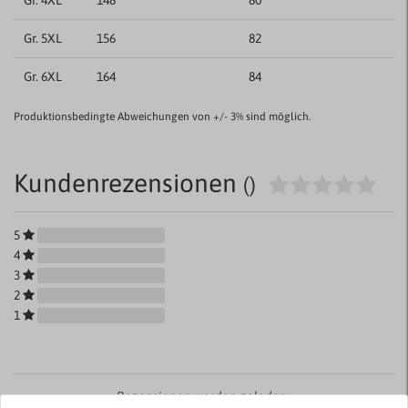
Gr. 4XL
148
80
Gr. 5XL
156
82
Gr. 6XL
164
84
Produktionsbedingte Abweichungen von +/- 3% sind möglich.
Kundenrezensionen
()
5
4
3
2
1
Rezensionen werden geladen...