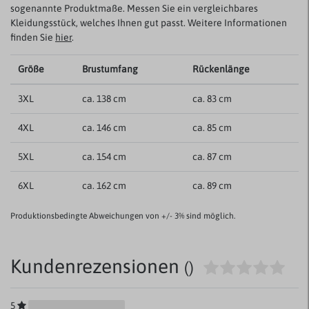
sogenannte Produktmaße. Messen Sie ein vergleichbares
Kleidungsstück, welches Ihnen gut passt. Weitere Informationen
finden Sie
hier
.
Größe
Brustumfang
Rückenlänge
3XL
ca. 138 cm
ca. 83 cm
4XL
ca. 146 cm
ca. 85 cm
5XL
ca. 154 cm
ca. 87 cm
6XL
ca. 162 cm
ca. 89 cm
Produktionsbedingte Abweichungen von +/- 3% sind möglich.
Kundenrezensionen
()
5