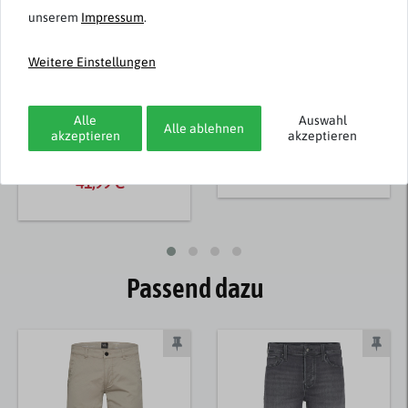
unserem
Impressum
.
Weitere Einstellungen
Casa Moda
Casa Moda
Poloshirt weiß-blau-
Übergröße Poloshirt
grün floral Übergröße
schwarz-weiß-grün
Alle
Auswahl
Alle ablehnen
Print
akzeptieren
akzeptieren
59,99 € *
59,99 €
41,99 € *
Passend dazu