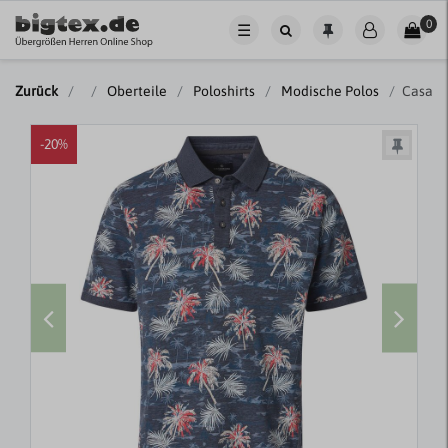
0
☰
Zurück
Oberteile
Poloshirts
Modische Polos
CasaMo
-20%