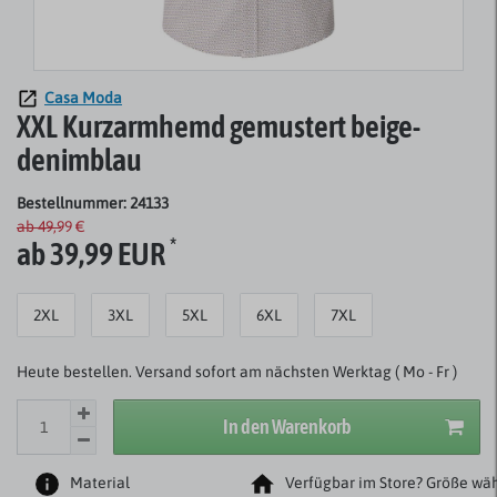
Casa Moda
XXL Kurzarmhemd gemustert beige-
denimblau
Bestellnummer: 24133
ab 49,99 €
*
ab 39,99 EUR
2XL
3XL
5XL
6XL
7XL
Heute bestellen. Versand sofort am nächsten Werktag ( Mo - Fr )
In den Warenkorb
Material
Verfügbar im Store? Größe wäh