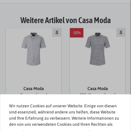
Weitere Artikel von Casa Moda
-50%
Casa Moda
Casa Moda
Kurzarmhemd
XXL Kurzarmhemd
Übergröße blau-grün-
Allovermuster navy-
Wir nutzen Cookies auf unserer Website. Einige von diesen
grau Muster
weiß
sind essenziell, während andere uns helfen, diese Website
44,99 € *
49,99 €
und Ihre Erfahrung zu verbessern. Weitere Informationen zu
25,00 € *
den von uns verwendeten Cookies und Ihren Rechten als