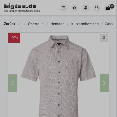
0
☰
Zurück
Oberteile
Hemden
Kurzarmhemden
CasaMo
-20%