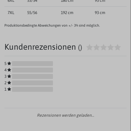
6XL
53/54
180 cm
93 cm
7XL
55/56
192 cm
93 cm
Produktionsbedingte Abweichungen von +/- 3% sind möglich.
Kundenrezensionen
()
5
4
3
2
1
Rezensionen werden geladen...