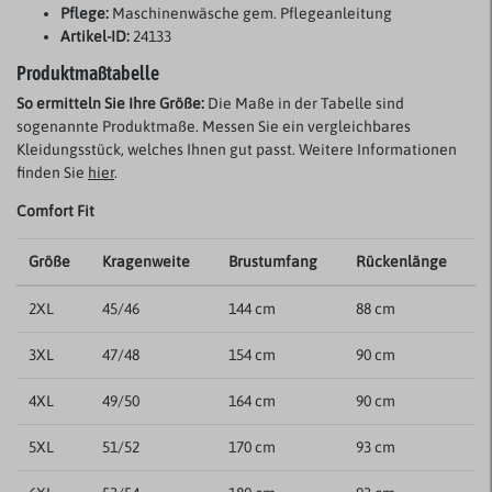
Pflege:
Maschinenwäsche gem. Pflegeanleitung
Artikel-ID:
24133
Produktmaßtabelle
So ermitteln Sie Ihre Größe:
Die Maße in der Tabelle sind
sogenannte Produktmaße. Messen Sie ein vergleichbares
Kleidungsstück, welches Ihnen gut passt. Weitere Informationen
finden Sie
hier
.
Comfort Fit
Größe
Kragenweite
Brustumfang
Rückenlänge
2XL
45/46
144 cm
88 cm
3XL
47/48
154 cm
90 cm
4XL
49/50
164 cm
90 cm
5XL
51/52
170 cm
93 cm