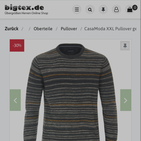
0
☰
Zurück
Oberteile
Pullover
CasaModa XXL Pullover gestr
-30%