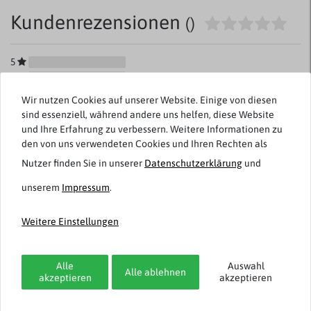
Kundenrezensionen
()
5
4
3
Wir nutzen Cookies auf unserer Website. Einige von diesen
2
sind essenziell, während andere uns helfen, diese Website
1
und Ihre Erfahrung zu verbessern. Weitere Informationen zu
den von uns verwendeten Cookies und Ihren Rechten als
Nutzer finden Sie in unserer
Daten­schutz­erklärung
und
Rezensionen werden geladen...
unserem
Impressum
.
Weitere Einstellungen
Weitere Artikel von Casa Moda
Alle
Auswahl
Alle ablehnen
akzeptieren
akzeptieren
Neuheit