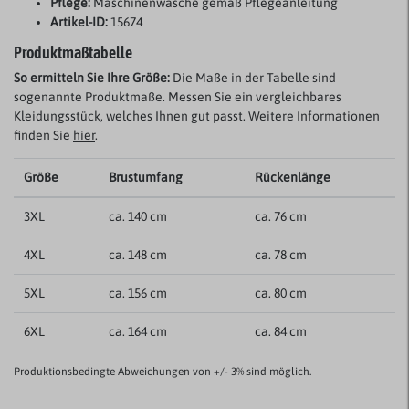
Pflege:
Maschinenwäsche gemäß Pflegeanleitung
Artikel-ID:
15674
Produktmaßtabelle
So ermitteln Sie Ihre Größe:
Die Maße in der Tabelle sind
sogenannte Produktmaße. Messen Sie ein vergleichbares
Kleidungsstück, welches Ihnen gut passt. Weitere Informationen
finden Sie
hier
.
Größe
Brustumfang
Rückenlänge
3XL
ca. 140 cm
ca. 76 cm
4XL
ca. 148 cm
ca. 78 cm
5XL
ca. 156 cm
ca. 80 cm
6XL
ca. 164 cm
ca. 84 cm
Produktionsbedingte Abweichungen von +/- 3% sind möglich.