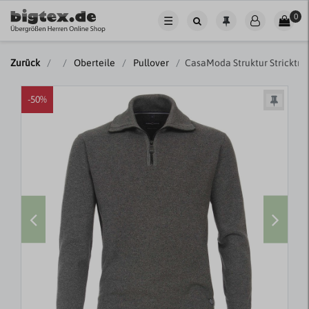
0
☰
Zurück
Oberteile
Pullover
CasaModa Struktur Stricktr
-50%