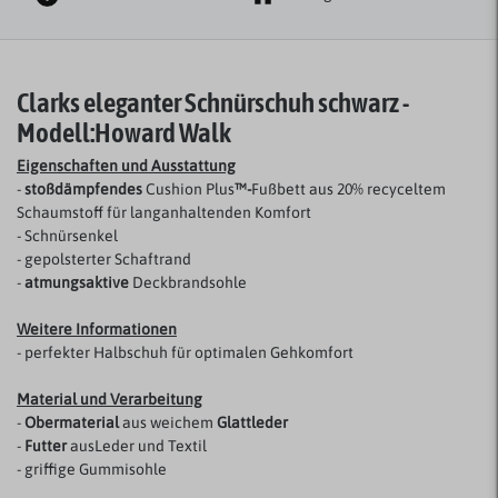
Clarks eleganter Schnürschuh schwarz
-
Modell:
Howard Walk
Eigenschaften und Ausstattung
-
stoßdämpfendes
Cushion Plus
™-
Fußbett aus 20% recyceltem
Schaumstoff für langanhaltenden Komfort
- Schnürsenkel
- gepolsterter Schaftrand
-
atmungsaktive
Deckbrandsohle
Weitere Informationen
- perfekter Halbschuh für optimalen Gehkomfort
Material und Verarbeitung
-
Obermaterial
aus weichem
Glattleder
-
Futter
aus
Leder und Textil
- griffige Gummisohle