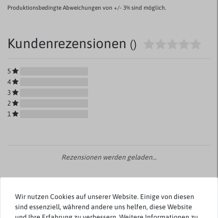
Produktionsbedingte Abweichungen von +/- 3% sind möglich.
Kundenrezensionen
()
5
4
3
2
1
Rezensionen werden geladen...
Wir nutzen Cookies auf unserer Website. Einige von diesen
sind essenziell, während andere uns helfen, diese Website
Weitere Artikel von Casa Moda
und Ihre Erfahrung zu verbessern. Weitere Informationen zu