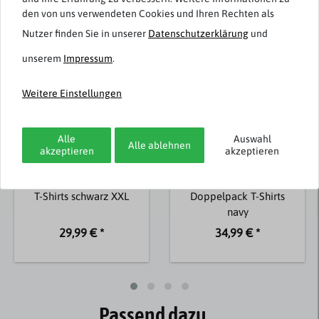
den von uns verwendeten Cookies und Ihren Rechten als
Neuheit
Nutzer finden Sie in unserer
Daten­schutz­erklärung
und
unserem
Impressum
.
Weitere Einstellungen
Alle
Auswahl
Alle ablehnen
akzeptieren
akzeptieren
Casa Moda
Casa Moda
Doppelpack V-Neck
Übergrößen
T-Shirts schwarz XXL
Doppelpack T-Shirts
navy
29,99 € *
34,99 € *
Passend dazu