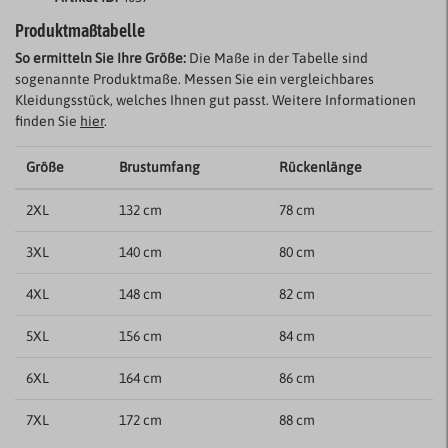
Produktmaßtabelle
So ermitteln Sie Ihre Größe:
Die Maße in der Tabelle sind
sogenannte Produktmaße. Messen Sie ein vergleichbares
Kleidungsstück, welches Ihnen gut passt. Weitere Informationen
finden Sie
hier
.
Größe
Brustumfang
Rückenlänge
2XL
132 cm
78 cm
3XL
140 cm
80 cm
4XL
148 cm
82 cm
5XL
156 cm
84 cm
6XL
164 cm
86 cm
7XL
172 cm
88 cm