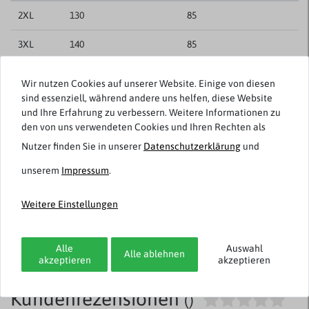
2XL
130
85
3XL
140
85
4XL
150
88
Wir nutzen Cookies auf unserer Website. Einige von diesen
sind essenziell, während andere uns helfen, diese Website
5XL
158
90
und Ihre Erfahrung zu verbessern. Weitere Informationen zu
den von uns verwendeten Cookies und Ihren Rechten als
6XL
164
90
Nutzer finden Sie in unserer
Daten­schutz­erklärung
und
7XL
176
92
unserem
Impressum
.
8XL
186
92
Weitere Einstellungen
10XL
206
95
Alle
Auswahl
Produktionsbedingte Abweichungen von +/- 3% sind möglich.
Alle ablehnen
akzeptieren
akzeptieren
Kundenrezensionen
()