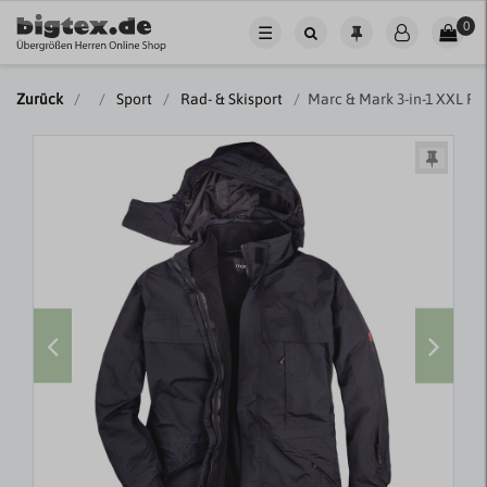
0
☰
Zurück
Sport
Rad- & Skisport
Marc & Mark 3-in-1 XXL Fu