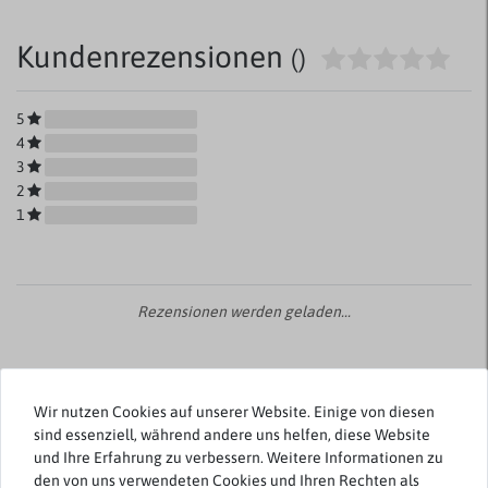
Kundenrezensionen
()
5
4
3
2
1
Rezensionen werden geladen...
Wir nutzen Cookies auf unserer Website. Einige von diesen
sind essenziell, während andere uns helfen, diese Website
Weitere Artikel von bigtex.de
und Ihre Erfahrung zu verbessern. Weitere Informationen zu
den von uns verwendeten Cookies und Ihren Rechten als