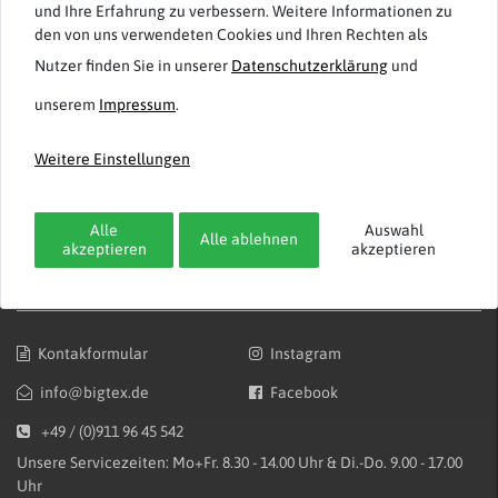
und Ihre Erfahrung zu verbessern. Weitere Informationen zu
Impressum
AGB
den von uns verwendeten Cookies und Ihren Rechten als
Über bigtex.de
Datenschutz
Nutzer finden Sie in unserer
Daten­schutz­erklärung
und
Jobs bei bigtex.de
Widerrufsrecht /
unserem
Impressum
.
Widerrufsformular
Weitere Einstellungen
Bestellung widerrufen
Alle
Auswahl
Alle ablehnen
akzeptieren
akzeptieren
Kontakt & Dialog
Kontakformular
Instagram
info@bigtex.de
Facebook
+49 / (0)911 96 45 542
Unsere Servicezeiten: Mo+Fr. 8.30 - 14.00 Uhr & Di.-Do. 9.00 - 17.00
Uhr