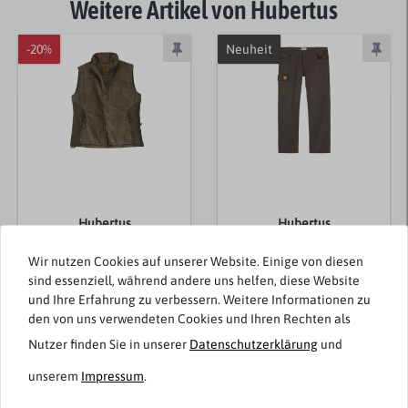
Weitere Artikel von Hubertus
-20%
Neuheit
Hubertus
Hubertus
Primaloft Jagd-
Übergrößen Stretch-
Wir nutzen Cookies auf unserer Website. Einige von diesen
Funktionsweste oliv
Jagd-Jeans
sind essenziell, während andere uns helfen, diese Website
Übergröße
dunkelbraun
und Ihre Erfahrung zu verbessern. Weitere Informationen zu
59,95 € *
119,95 €
den von uns verwendeten Cookies und Ihren Rechten als
95,96 € *
Nutzer finden Sie in unserer
Daten­schutz­erklärung
und
unserem
Impressum
.