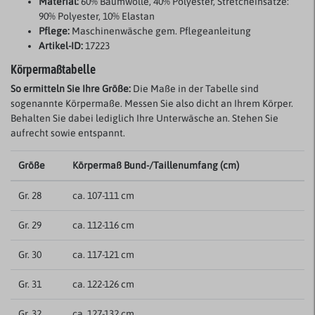
Material:
60% Baumwolle, 40% Polyester, Stretcheinsätze:
90% Polyester, 10% Elastan
Pflege:
Maschinenwäsche gem. Pflegeanleitung
Artikel-ID:
17223
Körpermaßtabelle
So ermitteln Sie Ihre Größe:
Die Maße in der Tabelle sind
sogenannte Körpermaße. Messen Sie also dicht an Ihrem Körper.
Behalten Sie dabei lediglich Ihre Unterwäsche an. Stehen Sie
aufrecht sowie entspannt.
Größe
Körpermaß Bund-/Taillenumfang (cm)
Gr. 28
ca. 107-111 cm
Gr. 29
ca. 112-116 cm
Gr. 30
ca. 117-121 cm
Gr. 31
ca. 122-126 cm
Gr. 32
ca. 127-132 cm