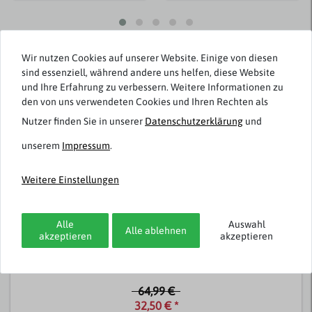
Passend dazu
Wir nutzen Cookies auf unserer Website. Einige von diesen
sind essenziell, während andere uns helfen, diese Website
und Ihre Erfahrung zu verbessern. Weitere Informationen zu
-50%
den von uns verwendeten Cookies und Ihren Rechten als
Nutzer finden Sie in unserer
Daten­schutz­erklärung
und
unserem
Impressum
.
Weitere Einstellungen
Jack & Jones
Alle
Auswahl
Alle ablehnen
akzeptieren
akzeptieren
XXL Kapuzen-Sweatjacke blaugrau JJTHATCHER
64,99 €
32,50 € *