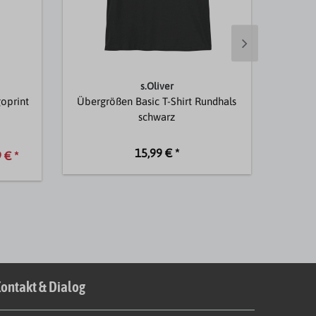
s.Oliver
goprint
Übergrößen Basic T-Shirt Rundhals
Übergr
schwarz
15,99 € *
 € *
ontakt & Dialog