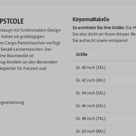
JPSTCOLE
Körpermaßtabelle
So ermitteln Sie Ihre Größe:
Die M
rzeugt mit funktionalem Design
Sie also dicht an Ihrem Körper. B
 bietet sie großzügigen
Sie aufrecht sowie entspannt.
hen Cargo-Pattentaschen verfügt
i Gesäß-Leistentaschen. Der
Größe
eine Baumwolle ist
lzug-Kordeln an den Beinenden
Gr. 40 inch (3XL)
Begleiter für Freizeit und
Gr. 42 inch (4XL)
Gr. 44 inch (5XL)
egeanleitung
Gr. 46 inch (6XL)
Gr. 48 inch (7XL)
Gr. 50 inch (8XL)