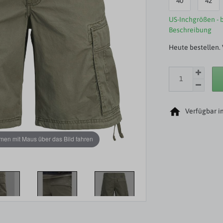
40
42
US-Inchgrößen - b
Beschreibung
Heute bestellen. 
Verfügbar i
en mit Maus über das Bild fahren