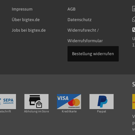
Impressum
AGB
Über bigtex.de
Datenschutz
Jobs bei bigtex.de
Widerrufsrecht /
U
Widerrufsformular
1
Bestellung widerrufen
S
stschrift
Abholung im Store
Kreditkarte
Paypal
V
p
v