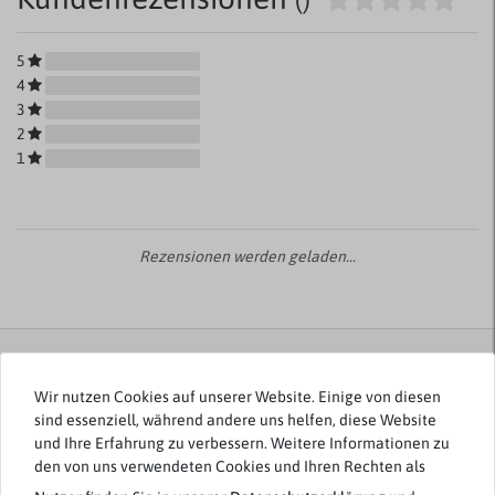
()
5
4
3
2
1
Rezensionen werden geladen...
Weitere Artikel von Jack & Jones
Wir nutzen Cookies auf unserer Website. Einige von diesen
sind essenziell, während andere uns helfen, diese Website
Neuheit
-50%
und Ihre Erfahrung zu verbessern. Weitere Informationen zu
den von uns verwendeten Cookies und Ihren Rechten als