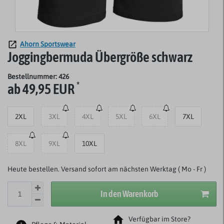
Ahorn Sportswear
Joggingbermuda Übergröße schwarz
Bestellnummer: 426
*
ab 49,95 EUR
2XL
3XL
4XL
5XL
6XL
7XL
8XL
9XL
10XL
Heute bestellen. Versand sofort am nächsten Werktag ( Mo - Fr )
In den Warenkorb
Verfügbar im Store?