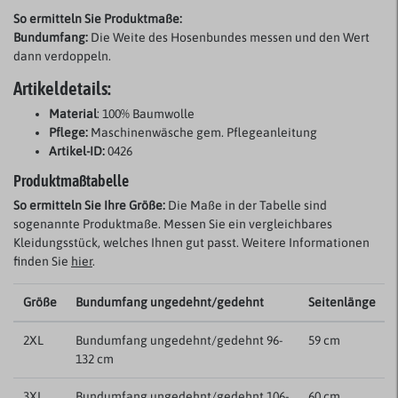
So ermitteln Sie Produktmaße:
Bundumfang:
Die Weite des Hosenbundes messen und den Wert
dann verdoppeln.
Artikeldetails:
Material
: 100% Baumwolle
Pflege:
Maschinenwäsche gem. Pflegeanleitung
Artikel-ID:
0426
Produktmaßtabelle
So ermitteln Sie Ihre Größe:
Die Maße in der Tabelle sind
sogenannte Produktmaße. Messen Sie ein vergleichbares
Kleidungsstück, welches Ihnen gut passt. Weitere Informationen
finden Sie
hier
.
Größe
Bundumfang ungedehnt/gedehnt
Seitenlänge
2XL
Bundumfang ungedehnt/gedehnt 96-
59 cm
132 cm
3XL
Bundumfang ungedehnt/gedehnt 106-
60 cm