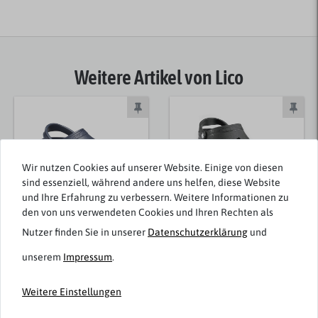
Weitere Artikel von Lico
Wir nutzen Cookies auf unserer Website. Einige von diesen
sind essenziell, während andere uns helfen, diese Website
und Ihre Erfahrung zu verbessern. Weitere Informationen zu
den von uns verwendeten Cookies und Ihren Rechten als
Nutzer finden Sie in unserer
Daten­schutz­erklärung
und
Crocs
Crocs
unserem
Impressum
.
Bequeme Clogs navy
bequeme Clogs
große Größen Classic
schwarz Classic
Übergrößen
Weitere Einstellungen
54,99 € *
54,99 € *