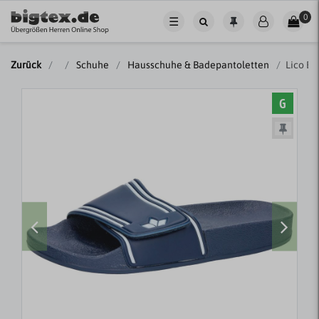
0
☰
Zurück
Schuhe
Hausschuhe & Badepantoletten
Lico B
G