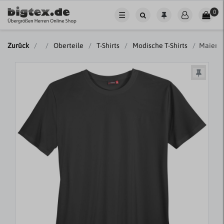
0
☰
Zurück
Oberteile
T-Shirts
Modische T-Shirts
Maier S