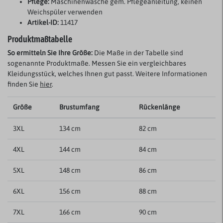
Pflege:
Maschinenwäsche gem. Pflegeanleitung, keinen
Weichspüler verwenden
Artikel-ID:
11417
Produktmaßtabelle
So ermitteln Sie Ihre Größe:
Die Maße in der Tabelle sind
sogenannte Produktmaße. Messen Sie ein vergleichbares
Kleidungsstück, welches Ihnen gut passt. Weitere Informationen
finden Sie
hier
.
Größe
Brustumfang
Rückenlänge
3XL
134 cm
82 cm
4XL
144 cm
84 cm
5XL
148 cm
86 cm
6XL
156 cm
88 cm
7XL
166 cm
90 cm