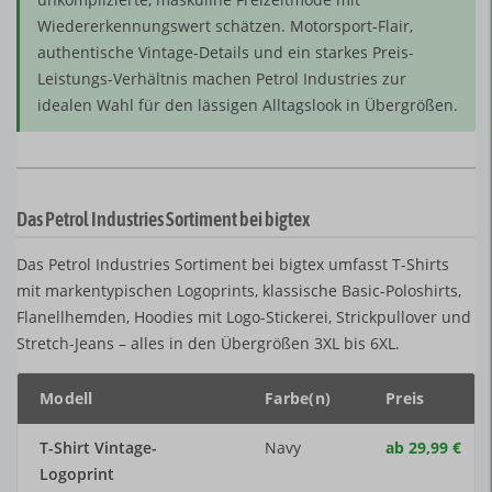
Wiedererkennungswert schätzen. Motorsport-Flair,
authentische Vintage-Details und ein starkes Preis-
Leistungs-Verhältnis machen Petrol Industries zur
idealen Wahl für den lässigen Alltagslook in Übergrößen.
Das Petrol Industries Sortiment bei bigtex
Das Petrol Industries Sortiment bei bigtex umfasst T-Shirts
mit markentypischen Logoprints, klassische Basic-Poloshirts,
Flanellhemden, Hoodies mit Logo-Stickerei, Strickpullover und
Stretch-Jeans – alles in den Übergrößen 3XL bis 6XL.
Modell
Farbe(n)
Preis
T-Shirt Vintage-
Navy
ab 29,99 €
1
Logoprint