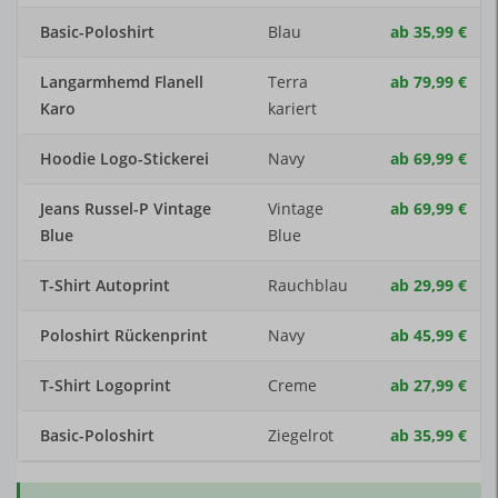
Basic-Poloshirt
Blau
ab 35,99 €
2
Langarmhemd Flanell
Terra
ab 79,99 €
3
Karo
kariert
Hoodie Logo-Stickerei
Navy
ab 69,99 €
4
Jeans Russel-P Vintage
Vintage
ab 69,99 €
5
Blue
Blue
T-Shirt Autoprint
Rauchblau
ab 29,99 €
6
Poloshirt Rückenprint
Navy
ab 45,99 €
7
T-Shirt Logoprint
Creme
ab 27,99 €
8
Basic-Poloshirt
Ziegelrot
ab 35,99 €
9