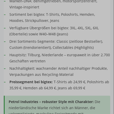
–
Marken-DNA: denimgetrieben, motorsportzentriert,
Vintage-inspiriert
–
Sortiment bei bigtex: T-Shirts, Poloshirts, Hemden,
Hoodies, Strickpullover, Jeans
–
Verfügbare Übergrößen bei bigtex: 3XL, 4XL, 5XL, 6XL
(Oberteile) sowie W40–W48 (Jeans)
–
Drei Sortiments-Segmente: Classic (zeitlose Bestseller),
Custom (trendorientiert), Collectables (Highlights)
–
Hauptsitz: Tilburg, Niederlande – europaweit in über 2.700
Geschäften vertreten
–
Nachhaltigkeit: wachsender Anteil nachhaltiger Produkte,
Verpackungen aus Recycling-Material
–
Preissegment bei bigtex:
T-Shirts ab 24,99 €, Poloshirts ab
35,99 €, Hemden ab 64,99 €, Jeans ab 69,99 €
Petrol Industries – robuster Style mit Charakter:
Die
niederländische Marke richtet sich an Männer, die
unkomplizierte, maskuline Freizeitmode mit