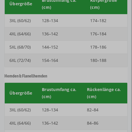
Brustumfang ca.
Körpergröße
Übergröße
(cm)
(cm)
3XL (60/62)
128–134
174–182
4XL (64/66)
136–142
176–184
5XL (68/70)
144–152
178–186
6XL (72/74)
154–164
180–188
Hemden & Flanellhemden
Brustumfang ca.
Rückenlänge ca.
Übergröße
(cm)
(cm)
3XL (60/62)
128–134
82–84
4XL (64/66)
136–142
84–86