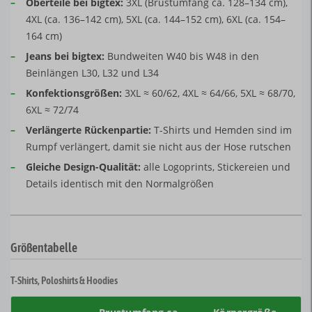
–
Oberteile bei bigtex:
3XL (Brustumfang ca. 128–134 cm),
4XL (ca. 136–142 cm), 5XL (ca. 144–152 cm), 6XL (ca. 154–
164 cm)
–
Jeans bei bigtex:
Bundweiten W40 bis W48 in den
Beinlängen L30, L32 und L34
–
Konfektionsgrößen:
3XL ≈ 60/62, 4XL ≈ 64/66, 5XL ≈ 68/70,
6XL ≈ 72/74
–
Verlängerte Rückenpartie:
T-Shirts und Hemden sind im
Rumpf verlängert, damit sie nicht aus der Hose rutschen
–
Gleiche Design-Qualität:
alle Logoprints, Stickereien und
Details identisch mit den Normalgrößen
Größentabelle
T-Shirts, Poloshirts & Hoodies