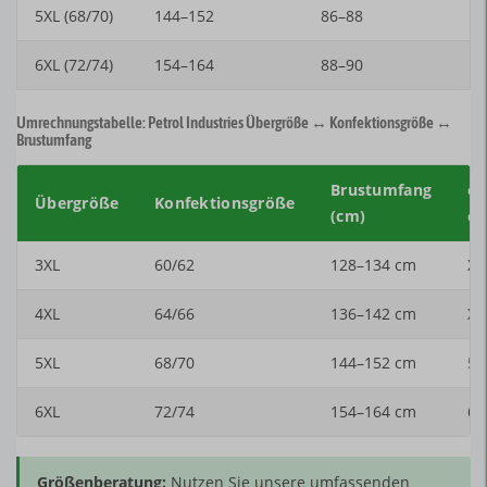
5XL (68/70)
144–152
86–88
6XL (72/74)
154–164
88–90
Umrechnungstabelle: Petrol Industries Übergröße ↔ Konfektionsgröße ↔
Brustumfang
Brustumfang
en
Übergröße
Konfektionsgröße
(cm)
ca
3XL
60/62
128–134 cm
XX
4XL
64/66
136–142 cm
XX
5XL
68/70
144–152 cm
5X
6XL
72/74
154–164 cm
6X
Größenberatung:
Nutzen Sie unsere umfassenden