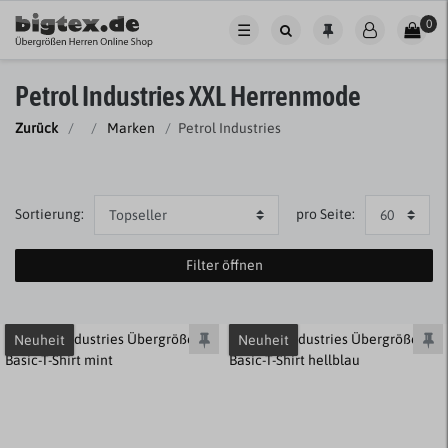
0
☰
Petrol Industries XXL Herrenmode
Zurück
Marken
Petrol Industries
Sortierung:
pro Seite:
Filter öffnen
Neuheit
Neuheit