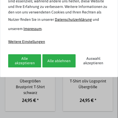
sind essenziell, während andere uns helfen, diese Website
und Ihre Erfahrung zu verbessern. Weitere Informationen zu
Weitere Artikel von North Latitude
den von uns verwendeten Cookies und Ihren Rechten als
Nutzer finden Sie in unserer
Daten­schutz­erklärung
und
unserem
Impressum
.
Weitere Einstellungen
Alle
Auswahl
Alle ablehnen
akzeptieren
akzeptieren
North Latitude
North Latitude
Übergrößen
T-Shirt oliv Logoprint
Brustprint T-Shirt
Übergröße
schwarz
24,95 € *
24,95 € *