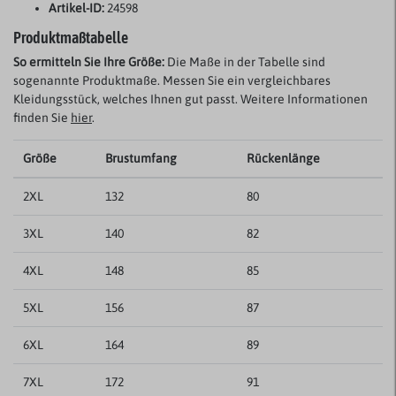
Artikel-ID:
24598
Produktmaßtabelle
So ermitteln Sie Ihre Größe:
Die Maße in der Tabelle sind
sogenannte Produktmaße. Messen Sie ein vergleichbares
Kleidungsstück, welches Ihnen gut passt. Weitere Informationen
finden Sie
hier
.
Größe
Brustumfang
Rückenlänge
2XL
132
80
3XL
140
82
4XL
148
85
5XL
156
87
6XL
164
89
7XL
172
91