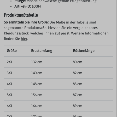
Pflege:
Maschinenwäsche gemäß Pflegeanleitung
Artikel-ID:
10084
Produktmaßtabelle
So ermitteln Sie Ihre Größe:
Die Maße in der Tabelle sind
sogenannte Produktmaße. Messen Sie ein vergleichbares
Kleidungsstück, welches Ihnen gut passt. Weitere Informationen
finden Sie
hier
.
Größe
Brustumfang
Rückenlänge
2XL
132 cm
80 cm
3XL
140 cm
82 cm
4XL
148 cm
85 cm
5XL
156 cm
87 cm
6XL
164 cm
89 cm
7XL
172 cm
91 cm