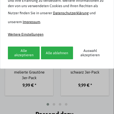
Weitere Artikel von Puma
und Ihre Erfahrung zu verbessern. Weitere Informationen zu
den von uns verwendeten Cookies und Ihren Rechten als
Nutzer finden Sie in unserer
Daten­schutz­erklärung
und
unserem
Impressum
.
Weitere Einstellungen
Alle
Auswahl
Alle ablehnen
akzeptieren
akzeptieren
Puma
Puma
Sneaker-Socken
Sneaker-Socken
melierte Grautöne
schwarz 3er-Pack
3er-Pack
9,99 € *
9,99 € *