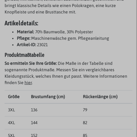
bringt klassische Details wie einen Polokragen, eine kurze
Knopfleiste und eine Brusttasche mit.
Artikeldetails:
Material
: 70% Baumwolle, 30% Polyester
Pflege:
Maschinenwäsche gem. Pflegeanleitung
Artikel-ID:
23021
Produktmaßtabelle
So ermitteln Sie Ihre Größe:
Die Maße in der Tabelle sind
sogenannte Produktmaße. Messen Sie ein vergleichbares
Kleidungsstück, welches Ihnen gut passt. Weitere Informationen
finden Sie
hier
.
Größe
Brustumfang (cm)
Rückenlänge (cm)
3XL
136
79
4XL
144
82
5XL
152
85