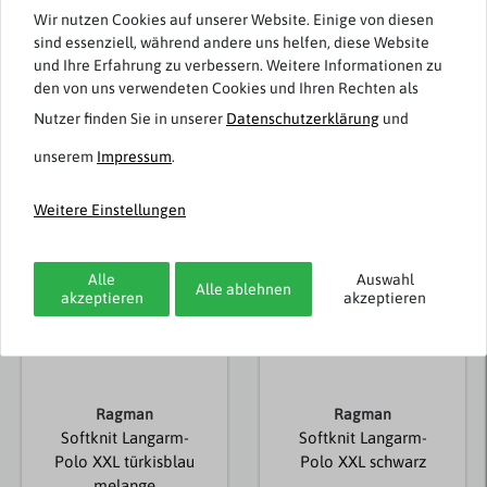
Wir nutzen Cookies auf unserer Website. Einige von diesen
Rezensionen werden geladen...
sind essenziell, während andere uns helfen, diese Website
und Ihre Erfahrung zu verbessern. Weitere Informationen zu
den von uns verwendeten Cookies und Ihren Rechten als
Nutzer finden Sie in unserer
Daten­schutz­erklärung
und
Weitere Artikel von Ragman
unserem
Impressum
.
Weitere Einstellungen
Alle
Auswahl
Alle ablehnen
akzeptieren
akzeptieren
Ragman
Ragman
Softknit Langarm-
Softknit Langarm-
Polo XXL türkisblau
Polo XXL schwarz
melange