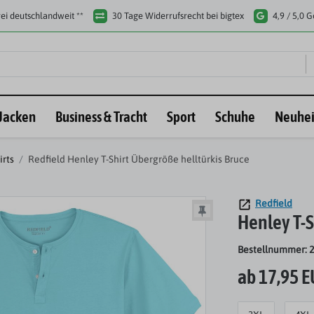
ei deutschlandweit **
30 Tage Widerrufsrecht bei bigtex
4,9 / 5,0 
Jacken
Business & Tracht
Sport
Schuhe
Neuhei
irts
Redfield Henley T-Shirt Übergröße helltürkis Bruce
Redfield
Henley T-S
Bestellnummer: 
ab 17,95 