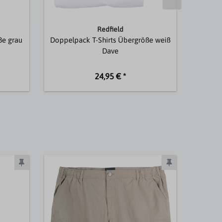
Redfield
ße grau
Doppelpack T-Shirts Übergröße weiß
2er-Pa
Dave
24,95 € *