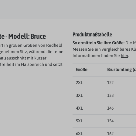
te - Modell: Bruce
Produktmaßtabelle
So ermitteln Sie Ihre Größe:
Die M
irt in großen Größen von Redfield
Messen Sie ein vergleichbares Kl
ngenehmen Sitz, während die reine
Informationen finden Sie
hier
.
alsausschnitt mit kurzer
freiheit im Halsbereich und setzt
Größe
Brustumfang (
2XL
122
3XL
138
4XL
146
5XL
154
6XL
162