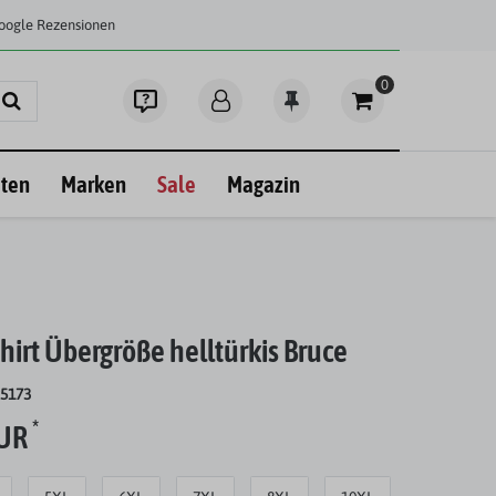
Google Rezensionen
0
ten
Marken
Sale
Magazin
hirt Übergröße helltürkis Bruce
25173
*
EUR