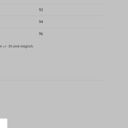
92
94
96
 +/- 3% sind möglich.