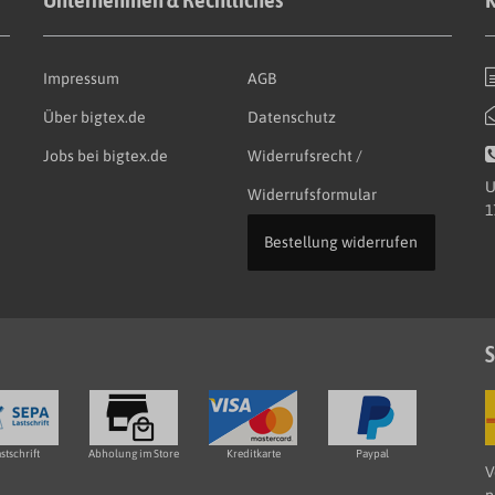
Impressum
AGB
Über bigtex.de
Datenschutz
Jobs bei bigtex.de
Widerrufsrecht /
U
Widerrufsformular
1
Bestellung widerrufen
S
stschrift
Abholung im Store
Kreditkarte
Paypal
V