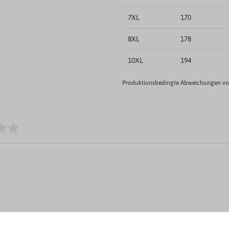
7XL
170
8XL
178
10XL
194
Produktionsbedingte Abweichungen von