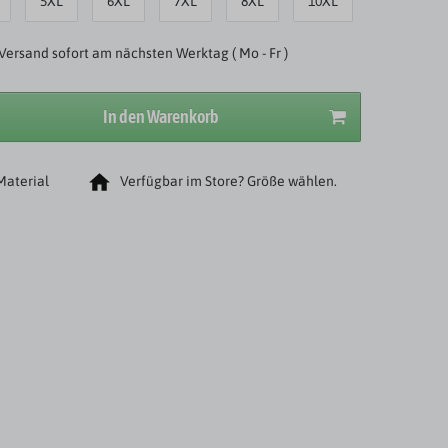
5XL
6XL
7XL
8XL
10XL
Versand sofort am nächsten Werktag ( Mo - Fr )
In den Warenkorb
Material
Verfügbar im Store? Größe wählen.