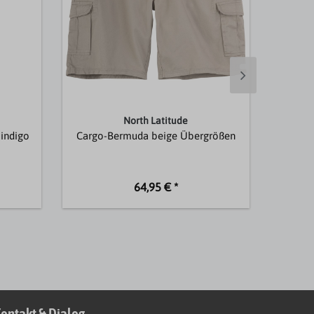
North Latitude
indigo
Cargo-Bermuda beige Übergrößen
Cargo
64,95 € *
ontakt & Dialog