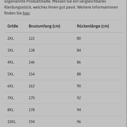
sogenannte Produktmaße. Messen Sie ein vergleichbares
Kleidungsstück, welches Ihnen gut passt. Weitere Informationen
finden Sie
hier
.
Größe
Brustumfang (cm)
Rückenlänge (cm)
2XL
122
80
3XL
138
84
4XL
146
86
5XL
154
88
6XL
162
90
7XL
170
92
8XL
178
94
10XL
194
96