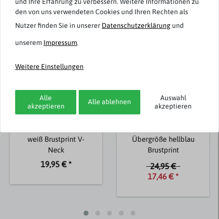
Weitere Artikel von Redfield
und Ihre Erfahrung zu verbessern. Weitere Informationen zu
den von uns verwendeten Cookies und Ihren Rechten als
-30%
Nutzer finden Sie in unserer
Daten­schutz­erklärung
und
unserem
Impressum
.
Weitere Einstellungen
Alle
Auswahl
Alle ablehnen
akzeptieren
akzeptieren
Redfield
Redfield
Übergrößen T-Shirt
Henley-T-Shirt
weiß Brustprint V-
Übergröße hellblau
Neck
Brustprint
19,95 € *
24,95 €
17,46 € *