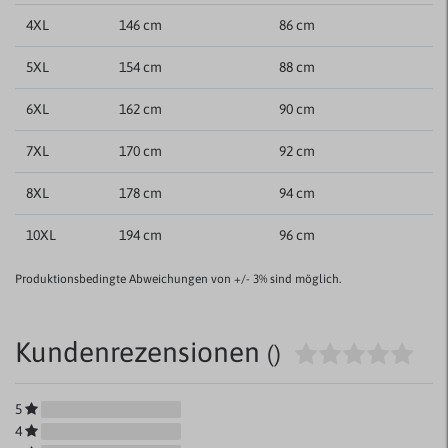
4XL
146 cm
86 cm
5XL
154 cm
88 cm
6XL
162 cm
90 cm
7XL
170 cm
92 cm
8XL
178 cm
94 cm
10XL
194 cm
96 cm
Produktionsbedingte Abweichungen von +/- 3% sind möglich.
Kundenrezensionen
()
5
4