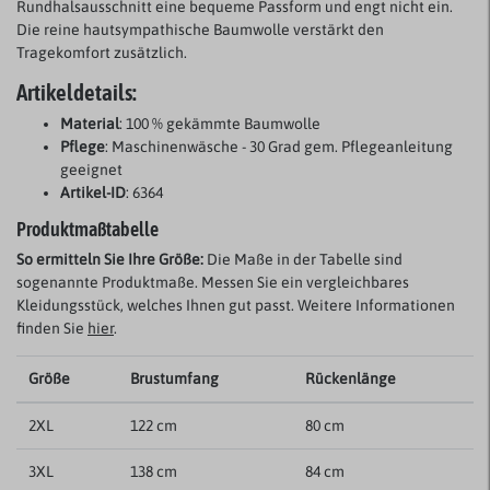
Rundhalsausschnitt eine bequeme Passform und engt nicht ein.
Die reine hautsympathische Baumwolle verstärkt den
Tragekomfort zusätzlich.
Artikeldetails:
Material
: 100 % gekämmte Baumwolle
Pflege
: Maschinenwäsche - 30 Grad gem. Pflegeanleitung
geeignet
Artikel-ID
: 6364
Produktmaßtabelle
So ermitteln Sie Ihre Größe:
Die Maße in der Tabelle sind
sogenannte Produktmaße. Messen Sie ein vergleichbares
Kleidungsstück, welches Ihnen gut passt. Weitere Informationen
finden Sie
hier
.
Größe
Brustumfang
Rückenlänge
2XL
122 cm
80 cm
3XL
138 cm
84 cm