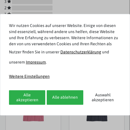
3
2
1
Wir nutzen Cookies auf unserer Website. Einige von diesen
sind essenziell, während andere uns helfen, diese Website
und Ihre Erfahrung zu verbessern. Weitere Informationen zu
Rezensionen werden geladen...
den von uns verwendeten Cookies und Ihren Rechten als
Nutzer finden Sie in unserer
Daten­schutz­erklärung
und
unserem
Impressum
.
Weitere Artikel von Redfield
Weitere Einstellungen
Topseller
Alle
Auswahl
Alle ablehnen
akzeptieren
akzeptieren