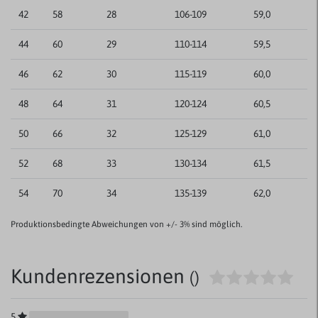
42
58
28
106-109
59,0
44
60
29
110-114
59,5
46
62
30
115-119
60,0
48
64
31
120-124
60,5
50
66
32
125-129
61,0
52
68
33
130-134
61,5
54
70
34
135-139
62,0
Produktionsbedingte Abweichungen von +/- 3% sind möglich.
Kundenrezensionen
()
5