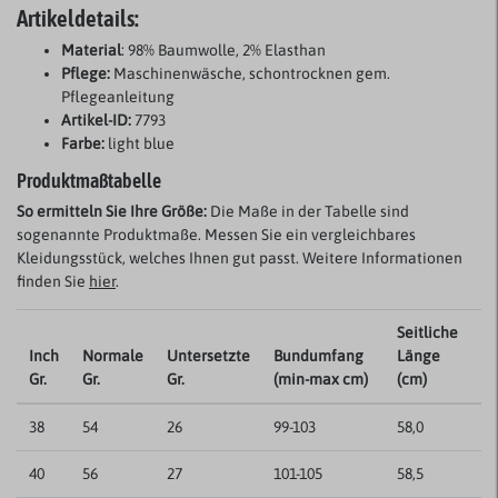
Artikeldetails:
Material
: 98% Baumwolle, 2% Elasthan
Pflege:
Maschinenwäsche, schontrocknen gem.
Pflegeanleitung
Artikel-ID:
7793
Farbe:
light blue
Produktmaßtabelle
So ermitteln Sie Ihre Größe:
Die Maße in der Tabelle sind
sogenannte Produktmaße. Messen Sie ein vergleichbares
Kleidungsstück, welches Ihnen gut passt. Weitere Informationen
finden Sie
hier
.
Seitliche
Inch
Normale
Untersetzte
Bundumfang
Länge
Gr.
Gr.
Gr.
(min-max cm)
(cm)
38
54
26
99-103
58,0
40
56
27
101-105
58,5