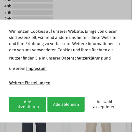
4
3
2
1
Wir nutzen Cookies auf unserer Website. Einige von diesen
sind essenziell, während andere uns helfen, diese Website
und Ihre Erfahrung zu verbessern. Weitere Informationen zu
den von uns verwendeten Cookies und Ihren Rechten als
Rezensionen werden geladen...
Nutzer finden Sie in unserer
Daten­schutz­erklärung
und
unserem
Impressum
.
Weitere Einstellungen
Weitere Artikel von Redpoint
Alle
Auswahl
Alle ablehnen
akzeptieren
akzeptieren