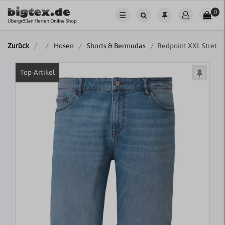
0
☰
Zurück
Hosen
Shorts & Bermudas
Redpoint XXL Stretch
Top-Artikel