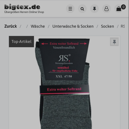
0
☰
Zurück
Wäsche
Unterwäsche & Socken
Socken
RS H
Top-Artikel