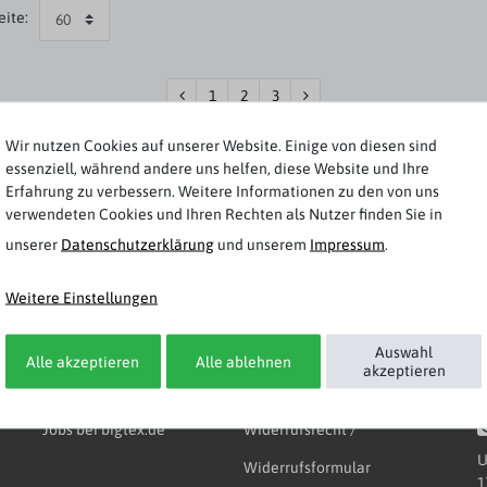
eite:
1
2
3
Wir nutzen Cookies auf unserer Website. Einige von diesen sind
essenziell, während andere uns helfen, diese Website und Ihre
Erfahrung zu verbessern. Weitere Informationen zu den von uns
verwendeten Cookies und Ihren Rechten als Nutzer finden Sie in
unserer
Daten­schutz­erklärung
und unserem
Impressum
.
Unternehmen & Rechtliches
K
Weitere Einstellungen
Auswahl
Impressum
AGB
Alle akzeptieren
Alle ablehnen
akzeptieren
Über bigtex.de
Datenschutz
Jobs bei bigtex.de
Widerrufsrecht /
U
Widerrufsformular
1