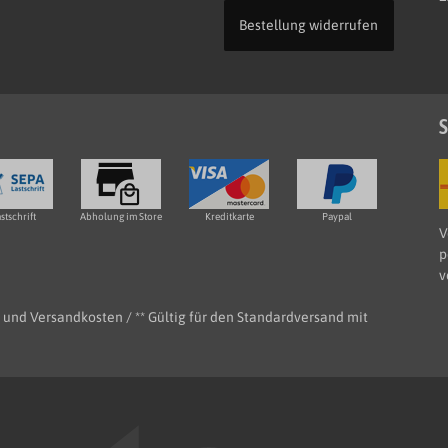
Bestellung widerrufen
S
stschrift
Abholung im Store
Kreditkarte
Paypal
V
p
v
e- und Versandkosten / ** Gültig für den Standardversand mit