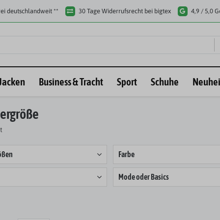
ei deutschlandweit **
30 Tage Widerrufsrecht bei bigtex
4,9 / 5,0 
Jacken
Business & Tracht
Sport
Schuhe
Neuhei
bergröße
t
ößen
Farbe
Mode oder Basics