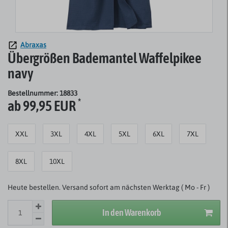
Abraxas
Übergrößen Bademantel Waffelpikee
navy
Bestellnummer: 18833
*
ab 99,95 EUR
XXL
3XL
4XL
5XL
6XL
7XL
8XL
10XL
Heute bestellen. Versand sofort am nächsten Werktag ( Mo - Fr )
In den Warenkorb