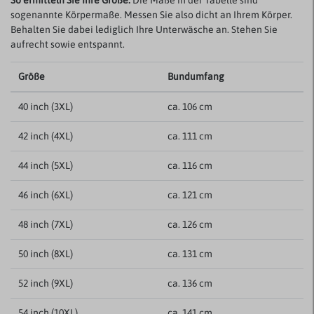
So ermitteln Sie Ihre Größe:
Die Maße in der Tabelle sind
sogenannte Körpermaße. Messen Sie also dicht an Ihrem Körper.
Behalten Sie dabei lediglich Ihre Unterwäsche an. Stehen Sie
aufrecht sowie entspannt.
Größe
Bundumfang
40 inch (3XL)
ca. 106 cm
42 inch (4XL)
ca. 111 cm
44 inch (5XL)
ca. 116 cm
46 inch (6XL)
ca. 121 cm
48 inch (7XL)
ca. 126 cm
50 inch (8XL)
ca. 131 cm
52 inch (9XL)
ca. 136 cm
54 inch (10XL)
ca. 141 cm